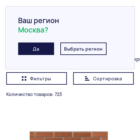
Ваш регион
Москва?
Главная
/
Каталог
/
Кирпич
Кирпич
Да
Выбрать регион
Все
Керамический
Клинкерный
Гипер
Фильтры
Сортировка
Показывать сначала
Дешевле
Количество товаров: 723
Категория
Все