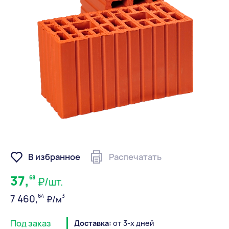
В избранное
Распечатать
37,
68
₽/шт.
64
3
7 460,
₽/м
Под заказ
Доставка:
от 3-х дней